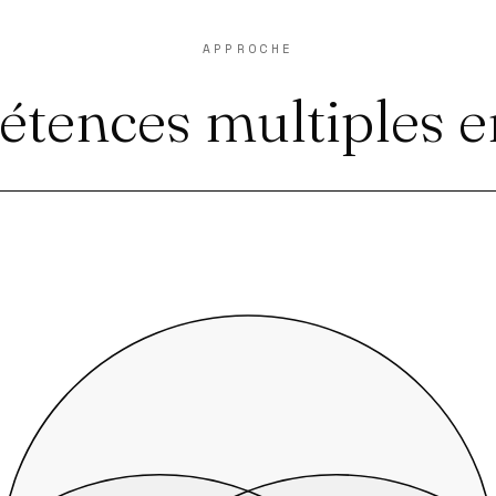
APPROCHE
tences multiples e
Scénarisation