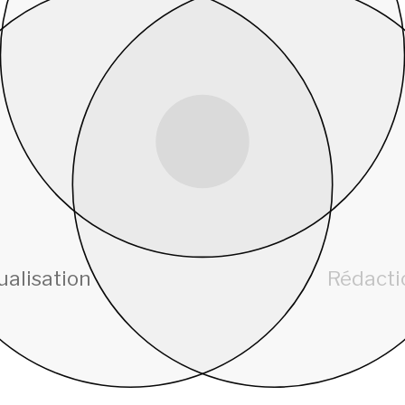
CLARTÉ
& FIABILITÉ
ualisation
Rédacti