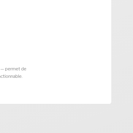
on — permet de
actionnable.