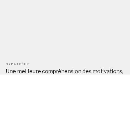
HYPOTHÈSE
Une meilleure compréhension des motivations,
freins et habitudes des utilisateurs permettrait
de simplifier les parcours, clarifier le contenu et
augmenter l’engagement.
SOLUTION
Réalisation d’un audit UX et éditorial de la
plateforme, suivi de recommandations